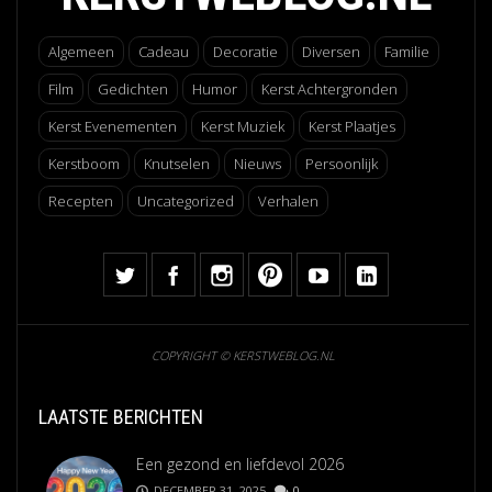
Algemeen
Cadeau
Decoratie
Diversen
Familie
Film
Gedichten
Humor
Kerst Achtergronden
Kerst Evenementen
Kerst Muziek
Kerst Plaatjes
Kerstboom
Knutselen
Nieuws
Persoonlijk
Recepten
Uncategorized
Verhalen
COPYRIGHT © KERSTWEBLOG.NL
LAATSTE BERICHTEN
Een gezond en liefdevol 2026
DECEMBER 31, 2025
0