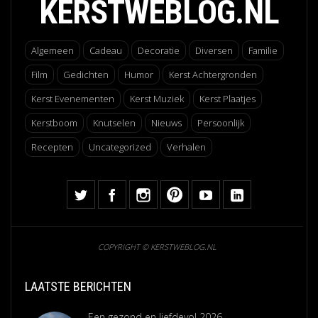
KERSTWEBLOG.NL
Algemeen
Cadeau
Decoratie
Diversen
Familie
Film
Gedichten
Humor
Kerst Achtergronden
Kerst Evenementen
Kerst Muziek
Kerst Plaatjes
Kerstboom
Knutselen
Nieuws
Persoonlijk
Recepten
Uncategorized
Verhalen
COPYRIGHT © KERSTWEBLOG.NL
LAATSTE BERICHTEN
Een gezond en liefdevol 2026