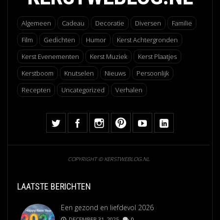
Algemeen
Cadeau
Decoratie
Diversen
Familie
Film
Gedichten
Humor
Kerst Achtergronden
Kerst Evenementen
Kerst Muziek
Kerst Plaatjes
Kerstboom
Knutselen
Nieuws
Persoonlijk
Recepten
Uncategorized
Verhalen
COPYRIGHT © KERSTWEBLOG.NL
LAATSTE BERICHTEN
Een gezond en liefdevol 2026
DECEMBER 31, 2025
0