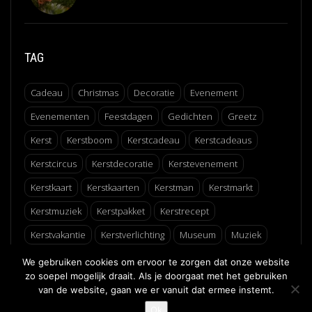
TAG
Cadeau
Christmas
Decoratie
Evenement
Evenementen
Feestdagen
Gedichten
Greetz
Kerst
Kerstboom
Kerstcadeau
Kerstcadeaus
Kerstcircus
Kerstdecoratie
Kerstevenement
Kerstkaart
Kerstkaarten
Kerstman
Kerstmarkt
Kerstmuziek
Kerstpakket
Kerstrecept
Kerstvakantie
Kerstverlichting
Museum
Muziek
Recept
Schaatsen
Winter
Winterfair
We gebruiken cookies om ervoor te zorgen dat onze website
zo soepel mogelijk draait. Als je doorgaat met het gebruiken
van de website, gaan we er vanuit dat ermee instemt.
↑
Ok