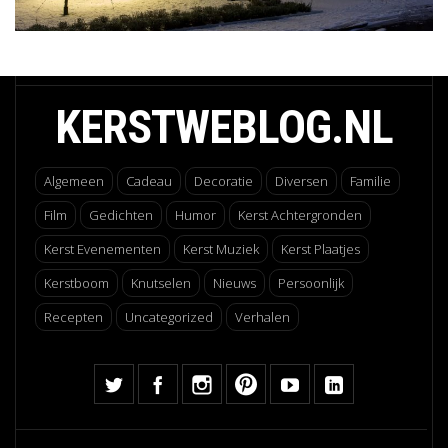
KERSTWEBLOG.NL
Algemeen
Cadeau
Decoratie
Diversen
Familie
Film
Gedichten
Humor
Kerst Achtergronden
Kerst Evenementen
Kerst Muziek
Kerst Plaatjes
Kerstboom
Knutselen
Nieuws
Persoonlijk
Recepten
Uncategorized
Verhalen