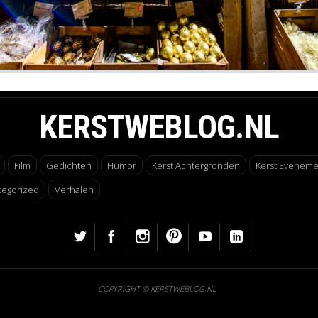
KERSTWEBLOG.NL
Film
Gedichten
Humor
Kerst Achtergronden
Kerst Evenem
tegorized
Verhalen
COPYRIGHT © KERSTWEBLOG.NL