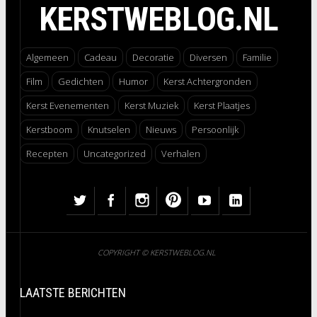
KERSTWEBLOG.NL
Algemeen
Cadeau
Decoratie
Diversen
Familie
Film
Gedichten
Humor
Kerst Achtergronden
Kerst Evenementen
Kerst Muziek
Kerst Plaatjes
Kerstboom
Knutselen
Nieuws
Persoonlijk
Recepten
Uncategorized
Verhalen
COPYRIGHT © KERSTWEBLOG.NL
LAATSTE BERICHTEN