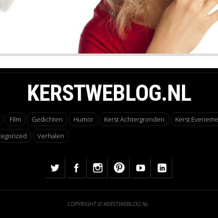
KERSTWEBLOG.NL
Film
Gedichten
Humor
Kerst Achtergronden
Kerst Evenem
tegorized
Verhalen
COPYRIGHT © KERSTWEBLOG.NL