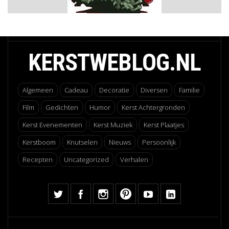
KERSTWEBLOG.NL
Algemeen
Cadeau
Decoratie
Diversen
Familie
Film
Gedichten
Humor
Kerst Achtergronden
Kerst Evenementen
Kerst Muziek
Kerst Plaatjes
Kerstboom
Knutselen
Nieuws
Persoonlijk
Recepten
Uncategorized
Verhalen