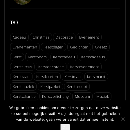
TAG
Cadeau
Christmas
Decoratie
Evenement
Evenementen
Feestdagen
Gedichten
Greetz
Kerst
Kerstboom
Kerstcadeau
Kerstcadeaus
Kerstcircus
Kerstdecoratie
Kerstevenement
Kerstkaart
Kerstkaarten
Kerstman
Kerstmarkt
Kerstmuziek
Kerstpakket
Kerstrecept
Kerstvakantie
Kerstverlichting
Museum
Muziek
Recept
Schaatsen
Winter
Winterfair
We gebruiken cookies om ervoor te zorgen dat onze website
zo soepel mogelijk draait. Als je doorgaat met het gebruiken
van de website, gaan we er vanuit dat ermee instemt.
↑
Ok