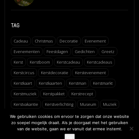
TAG
Cadeau
Christmas
Decoratie
Evenement
Evenementen
Feestdagen
Gedichten
Greetz
Kerst
Kerstboom
Kerstcadeau
Kerstcadeaus
Kerstcircus
Kerstdecoratie
Kerstevenement
Kerstkaart
Kerstkaarten
Kerstman
Kerstmarkt
Kerstmuziek
Kerstpakket
Kerstrecept
Kerstvakantie
Kerstverlichting
Museum
Muziek
Recept
Schaatsen
Winter
Winterfair
We gebruiken cookies om ervoor te zorgen dat onze website
zo soepel mogelijk draait. Als je doorgaat met het gebruiken
van de website, gaan we er vanuit dat ermee instemt.
↑
Ok