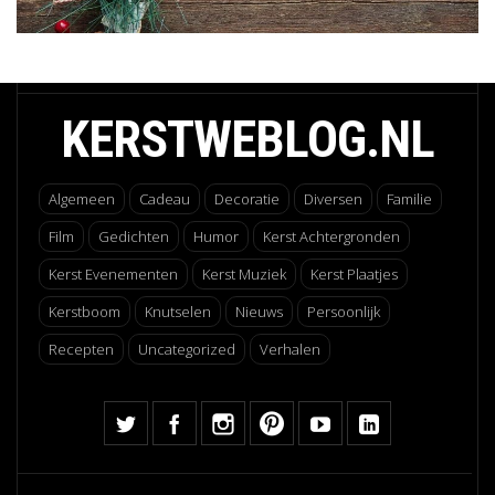
KERSTWEBLOG.NL
Algemeen
Cadeau
Decoratie
Diversen
Familie
Film
Gedichten
Humor
Kerst Achtergronden
Kerst Evenementen
Kerst Muziek
Kerst Plaatjes
Kerstboom
Knutselen
Nieuws
Persoonlijk
Recepten
Uncategorized
Verhalen