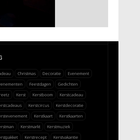
G
adeau
Christmas
Decoratie
Evenement
venementen
Feestdagen
Gedichten
reetz
Kerst
Kerstboom
Kerstcadeau
erstcadeaus
Kerstcircus
Kerstdecoratie
erstevenement
Kerstkaart
Kerstkaarten
erstman
Kerstmarkt
Kerstmuziek
erstpakket
Kerstrecept
Kerstvakantie