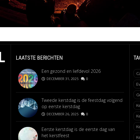
L
LAATSTE BERICHTEN
TA
Een gezond en liefdevol 2026
C
DECEMBER 31, 2025
0
E
G
Tweede kerstdag is de feestdag volgend
K
op eerste kerstdag
DECEMBER 26, 2025
0
K
K
Eerste kerstdag is de eerste dag van
het kerstfeest
K