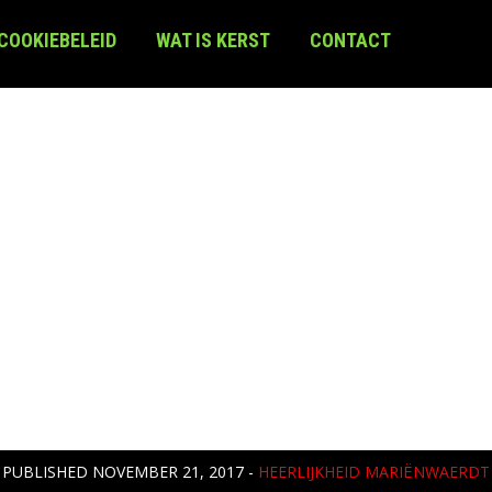
 COOKIEBELEID
WAT IS KERST
CONTACT
PUBLISHED
NOVEMBER 21, 2017
-
HEERLIJKHEID MARIËNWAERDT