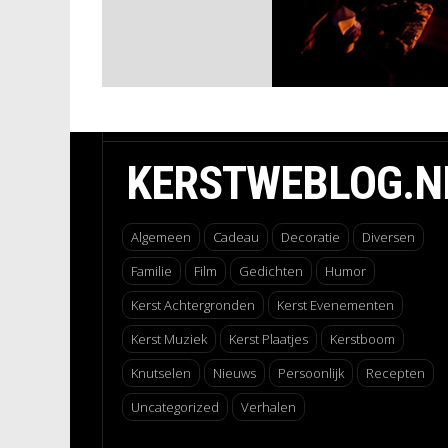
KERSTWEBLOG.N
Algemeen
Cadeau
Decoratie
Diversen
Familie
Film
Gedichten
Humor
Kerst Achtergronden
Kerst Evenementen
Kerst Muziek
Kerst Plaatjes
Kerstboom
Knutselen
Nieuws
Persoonlijk
Recepten
Uncategorized
Verhalen