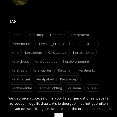
TAG
Cadeau
Christmas
Decoratie
Evenement
Evenementen
Feestdagen
Gedichten
Greetz
Kerst
Kerstboom
Kerstcadeau
Kerstcadeaus
Kerstcircus
Kerstdecoratie
Kerstevenement
Kerstkaart
Kerstkaarten
Kerstman
Kerstmarkt
Kerstmuziek
Kerstpakket
Kerstrecept
Kerstvakantie
Kerstverlichting
Museum
Muziek
Recept
Schaatsen
Winter
Winterfair
We gebruiken cookies om ervoor te zorgen dat onze website
zo soepel mogelijk draait. Als je doorgaat met het gebruiken
van de website, gaan we er vanuit dat ermee instemt.
↑
Ok