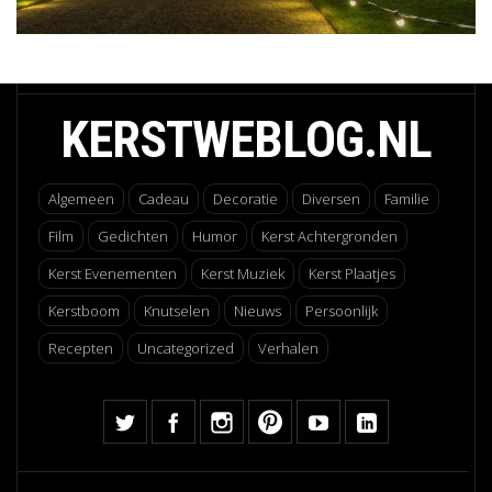
KERSTWEBLOG.NL
Algemeen
Cadeau
Decoratie
Diversen
Familie
Film
Gedichten
Humor
Kerst Achtergronden
Kerst Evenementen
Kerst Muziek
Kerst Plaatjes
Kerstboom
Knutselen
Nieuws
Persoonlijk
Recepten
Uncategorized
Verhalen