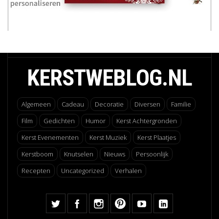
KERSTWEBLOG.NL
Algemeen
Cadeau
Decoratie
Diversen
Familie
Film
Gedichten
Humor
Kerst Achtergronden
Kerst Evenementen
Kerst Muziek
Kerst Plaatjes
Kerstboom
Knutselen
Nieuws
Persoonlijk
Recepten
Uncategorized
Verhalen