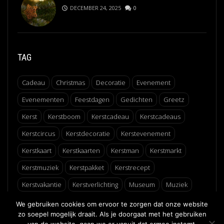
DECEMBER 24, 2025
0
TAG
Cadeau
Christmas
Decoratie
Evenement
Evenementen
Feestdagen
Gedichten
Greetz
Kerst
Kerstboom
Kerstcadeau
Kerstcadeaus
Kerstcircus
Kerstdecoratie
Kerstevenement
Kerstkaart
Kerstkaarten
Kerstman
Kerstmarkt
Kerstmuziek
Kerstpakket
Kerstrecept
Kerstvakantie
Kerstverlichting
Museum
Muziek
Recept
Schaatsen
Winter
Winterfair
We gebruiken cookies om ervoor te zorgen dat onze website
zo soepel mogelijk draait. Als je doorgaat met het gebruiken