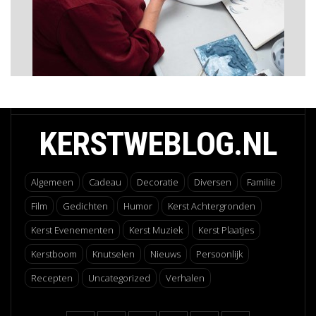
KERSTWEBLOG.NL
Algemeen
Cadeau
Decoratie
Diversen
Familie
Film
Gedichten
Humor
Kerst Achtergronden
Kerst Evenementen
Kerst Muziek
Kerst Plaatjes
Kerstboom
Knutselen
Nieuws
Persoonlijk
Recepten
Uncategorized
Verhalen