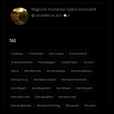
Magische momenten tijdens kerstnacht
DECEMBER 24, 2025
0
TAG
Cadeau
Christmas
Decoratie
Evenement
Evenementen
Feestdagen
Gedichten
Greetz
Kerst
Kerstboom
Kerstcadeau
Kerstcadeaus
Kerstcircus
Kerstdecoratie
Kerstevenement
Kerstkaart
Kerstkaarten
Kerstman
Kerstmarkt
Kerstmuziek
Kerstpakket
Kerstrecept
Kerstvakantie
Kerstverlichting
Museum
Muziek