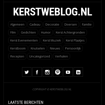
KERSTWEBLOG.NL
Algemeen
Cadeau
Decoratie
Diversen
Familie
Film
Gedichten
Humor
Kerst Achtergronden
Kerst Evenementen
Kerst Muziek
Kerst Plaatjes
Kerstboom
Knutselen
Nieuws
Persoonlijk
Recepten
Uncategorized
Verhalen
COPYRIGHT © KERSTWEBLOG.NL
LAATSTE BERICHTEN