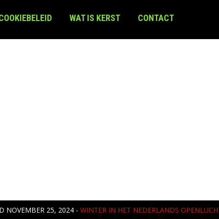
 COOKIEBELEID
WAT IS KERST
CONTACT
ED
NOVEMBER 25, 2024
-
WINTER IN HET NEDERLANDS OPENLUC