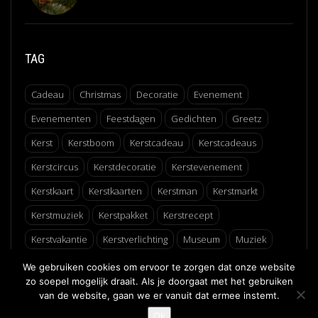
TAG
Cadeau
Christmas
Decoratie
Evenement
Evenementen
Feestdagen
Gedichten
Greetz
Kerst
Kerstboom
Kerstcadeau
Kerstcadeaus
Kerstcircus
Kerstdecoratie
Kerstevenement
Kerstkaart
Kerstkaarten
Kerstman
Kerstmarkt
Kerstmuziek
Kerstpakket
Kerstrecept
Kerstvakantie
Kerstverlichting
Museum
Muziek
Recept
Schaatsen
Winter
Winterfair
We gebruiken cookies om ervoor te zorgen dat onze website
zo soepel mogelijk draait. Als je doorgaat met het gebruiken
van de website, gaan we er vanuit dat ermee instemt.
↑
Ok