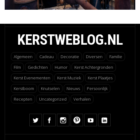
KERSTWEBLOG.NL
Algemeen
Cadeau
Decoratie
Diversen
Familie
Film
Gedichten
Humor
Kerst Achtergronden
Kerst Evenementen
Kerst Muziek
Kerst Plaatjes
Kerstboom
Knutselen
Nieuws
Persoonlijk
Recepten
Uncategorized
Verhalen