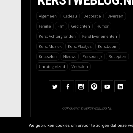
KERSTWEBLOG.N
Algemeen
Cadeau
Decoratie
Diversen
Familie
Film
Gedichten
Humor
Kerst Achtergronden
Kerst Evenementen
Kerst Muziek
Kerst Plaatjes
Kerstboom
Knutselen
Nieuws
Persoonlijk
Recepten
Uncategorized
Verhalen
COPYRIGHT © KERSTWEBLOG.NL
We gebruiken cookies om ervoor te zorgen dat onze webs