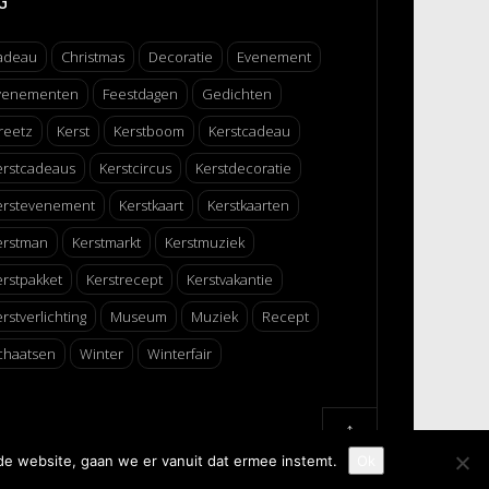
G
adeau
Christmas
Decoratie
Evenement
venementen
Feestdagen
Gedichten
reetz
Kerst
Kerstboom
Kerstcadeau
erstcadeaus
Kerstcircus
Kerstdecoratie
erstevenement
Kerstkaart
Kerstkaarten
erstman
Kerstmarkt
Kerstmuziek
erstpakket
Kerstrecept
Kerstvakantie
rstverlichting
Museum
Muziek
Recept
chaatsen
Winter
Winterfair
↑
de website, gaan we er vanuit dat ermee instemt.
Ok