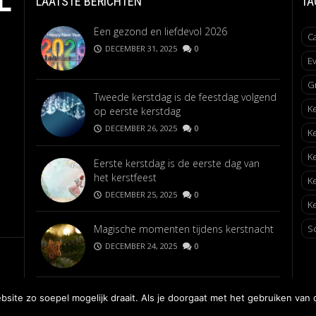
L
LAATSTE BERICHTEN
TA
Een gezond en liefdevol 2026
C
DECEMBER 31, 2025
0
E
G
Tweede kerstdag is de feestdag volgend
K
op eerste kerstdag
DECEMBER 26, 2025
0
K
K
Eerste kerstdag is de eerste dag van
het kerstfeest
K
DECEMBER 25, 2025
0
Ke
Magische momenten tijdens kerstnacht
S
DECEMBER 24, 2025
0
ite zo soepel mogelijk draait. Als je doorgaat met het gebruiken van 