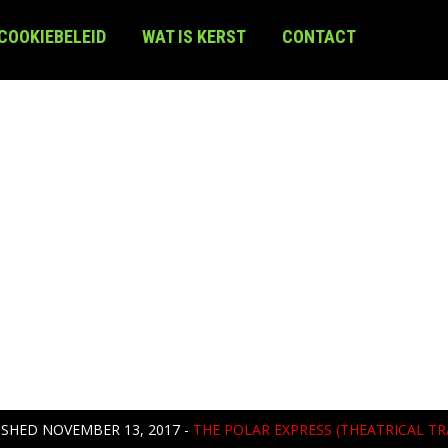
 COOKIEBELEID
WAT IS KERST
CONTACT
ISHED
NOVEMBER 13, 2017
-
THE POLAR EXPRESS (THEATRICAL TR