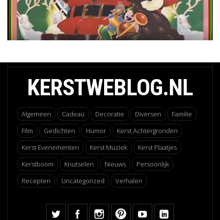
KERSTWEBLOG.NL
Algemeen
Cadeau
Decoratie
Diversen
Familie
Film
Gedichten
Humor
Kerst Achtergronden
Kerst Evenementen
Kerst Muziek
Kerst Plaatjes
Kerstboom
Knutselen
Nieuws
Persoonlijk
Recepten
Uncategorized
Verhalen