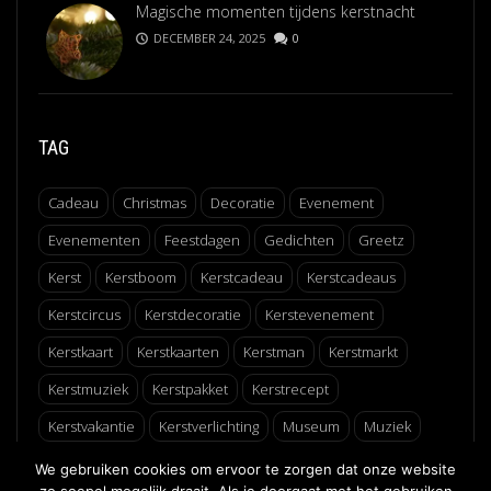
Magische momenten tijdens kerstnacht
DECEMBER 24, 2025
0
TAG
Cadeau
Christmas
Decoratie
Evenement
Evenementen
Feestdagen
Gedichten
Greetz
Kerst
Kerstboom
Kerstcadeau
Kerstcadeaus
Kerstcircus
Kerstdecoratie
Kerstevenement
Kerstkaart
Kerstkaarten
Kerstman
Kerstmarkt
Kerstmuziek
Kerstpakket
Kerstrecept
Kerstvakantie
Kerstverlichting
Museum
Muziek
Recept
Schaatsen
Winter
Winterfair
We gebruiken cookies om ervoor te zorgen dat onze website