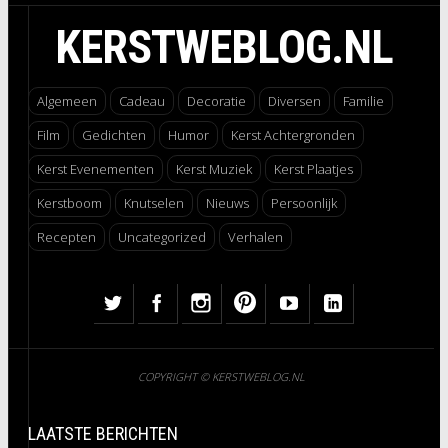
KERSTWEBLOG.NL
Algemeen
Cadeau
Decoratie
Diversen
Familie
Film
Gedichten
Humor
Kerst Achtergronden
Kerst Evenementen
Kerst Muziek
Kerst Plaatjes
Kerstboom
Knutselen
Nieuws
Persoonlijk
Recepten
Uncategorized
Verhalen
COPYRIGHT © KERSTWEBLOG.NL
LAATSTE BERICHTEN