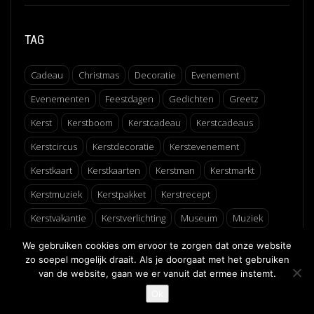
TAG
Cadeau
Christmas
Decoratie
Evenement
Evenementen
Feestdagen
Gedichten
Greetz
Kerst
Kerstboom
Kerstcadeau
Kerstcadeaus
Kerstcircus
Kerstdecoratie
Kerstevenement
Kerstkaart
Kerstkaarten
Kerstman
Kerstmarkt
Kerstmuziek
Kerstpakket
Kerstrecept
Kerstvakantie
Kerstverlichting
Museum
Muziek
Recept
Schaatsen
Winter
Winterfair
We gebruiken cookies om ervoor te zorgen dat onze website
zo soepel mogelijk draait. Als je doorgaat met het gebruiken
van de website, gaan we er vanuit dat ermee instemt.
↑
Ok