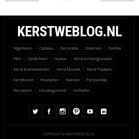
KERSTWEBLOG.NL
Algemeen
Cadeau
Decoratie
Diversen
Familie
Film
Gedichten
Humor
Kerst Achtergronden
Kerst Evenementen
Kerst Muziek
Kerst Plaatjes
Kerstboom
Knutselen
Nieuws
Persoonlijk
Recepten
Uncategorized
Verhalen
COPYRIGHT © KERSTWEBLOG.NL