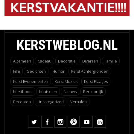
KERSTWEBLOG.NL
Algemeen
Cadeau
Decoratie
Diversen
Familie
Film
Gedichten
Humor
Kerst Achtergronden
Kerst Evenementen
Kerst Muziek
Kerst Plaatjes
Kerstboom
Knutselen
Nieuws
Persoonlijk
Recepten
Uncategorized
Verhalen