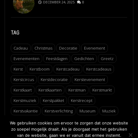
DECEMBER 24, 2025
0
TAG
Cadeau
Christmas
Decoratie
Evenement
Evenementen
Feestdagen
Gedichten
Greetz
Kerst
Kerstboom
Kerstcadeau
Kerstcadeaus
Kerstcircus
Kerstdecoratie
Kerstevenement
Kerstkaart
Kerstkaarten
Kerstman
Kerstmarkt
Kerstmuziek
Kerstpakket
Kerstrecept
Kerstvakantie
Kerstverlichting
Museum
Muziek
Recept
Schaatsen
Winter
Winterfair
We gebruiken cookies om ervoor te zorgen dat onze website
zo soepel mogelijk draait. Als je doorgaat met het gebruiken
van de website, gaan we er vanuit dat ermee instemt.
↑