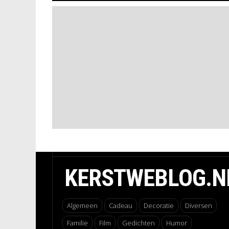
KERSTWEBLOG.N
Algemeen
Cadeau
Decoratie
Diversen
Familie
Film
Gedichten
Humor