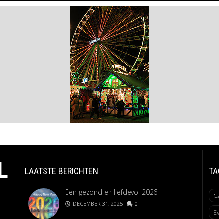
L
LAATSTE BERICHTEN
TA
Een gezond en liefdevol 2026
C
DECEMBER 31, 2025
0
E