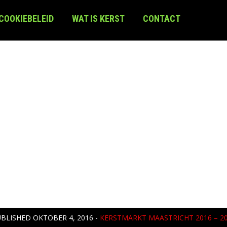
 COOKIEBELEID
WAT IS KERST
CONTACT
UBLISHED
OKTOBER 4, 2016
-
KERSTMARKT MAASTRICHT 2016 – 2