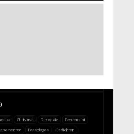
G
adeau
Christmas
Decoratie
Evenement
venementen
Feestdagen
Gedichten