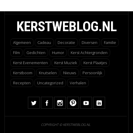
KERSTWEBLOG.NL
Algemeen
Cadeau
Decoratie
Diversen
Familie
Film
Gedichten
Humor
Kerst Achtergronden
Kerst Evenementen
Kerst Muziek
Kerst Plaatjes
Kerstboom
Knutselen
Nieuws
Persoonlijk
Recepten
Uncategorized
Verhalen
COPYRIGHT © KERSTWEBLOG.NL