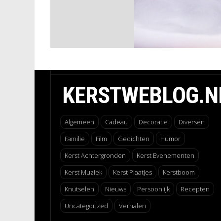
KERSTWEBLOG.N
Algemeen
Cadeau
Decoratie
Diversen
Familie
Film
Gedichten
Humor
Kerst Achtergronden
Kerst Evenementen
Kerst Muziek
Kerst Plaatjes
Kerstboom
Knutselen
Nieuws
Persoonlijk
Recepten
Uncategorized
Verhalen