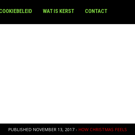
 COOKIEBELEID
WAT IS KERST
CONTACT
PUBLISHED
NOVEMBER 13, 2017
-
HOW CHRISTMAS FEELS