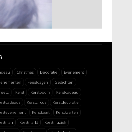
G
adeau
Christmas
Decoratie
Evenement
venementen
Feestdagen
Gedichten
reetz
Kerst
Kerstboom
Kerstcadeau
erstcadeaus
Kerstcircus
Kerstdecoratie
erstevenement
Kerstkaart
Kerstkaarten
erstman
Kerstmarkt
Kerstmuziek