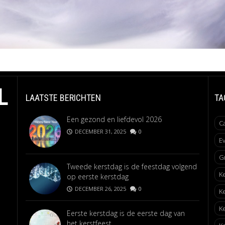
L
LAATSTE BERICHTEN
TA
Een gezond en liefdevol 2026
C
DECEMBER 31, 2025
0
E
G
Tweede kerstdag is de feestdag volgend
K
op eerste kerstdag
DECEMBER 26, 2025
0
K
K
Eerste kerstdag is de eerste dag van
het kerstfeest