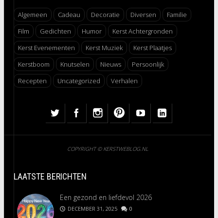
Algemeen
Cadeau
Decoratie
Diversen
Familie
Film
Gedichten
Humor
Kerst Achtergronden
Kerst Evenementen
Kerst Muziek
Kerst Plaatjes
Kerstboom
Knutselen
Nieuws
Persoonlijk
Recepten
Uncategorized
Verhalen
COPYRIGHT © KERSTWEBLOG.NL
LAATSTE BERICHTEN
Een gezond en liefdevol 2026
DECEMBER 31, 2025
0