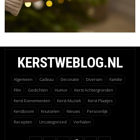
KERSTWEBLOG.NL
Algemeen
Cadeau
Decoratie
Diversen
Familie
Film
Gedichten
Humor
Kerst Achtergronden
Kerst Evenementen
Kerst Muziek
Kerst Plaatjes
Kerstboom
Knutselen
Nieuws
Persoonlijk
Recepten
Uncategorized
Verhalen