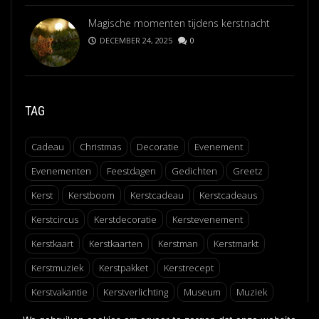
Magische momenten tijdens kerstnacht
DECEMBER 24, 2025
0
TAG
Cadeau
Christmas
Decoratie
Evenement
Evenementen
Feestdagen
Gedichten
Greetz
Kerst
Kerstboom
Kerstcadeau
Kerstcadeaus
Kerstcircus
Kerstdecoratie
Kerstevenement
Kerstkaart
Kerstkaarten
Kerstman
Kerstmarkt
Kerstmuziek
Kerstpakket
Kerstrecept
Kerstvakantie
Kerstverlichting
Museum
Muziek
Recept
Schaatsen
Winter
Winterfair