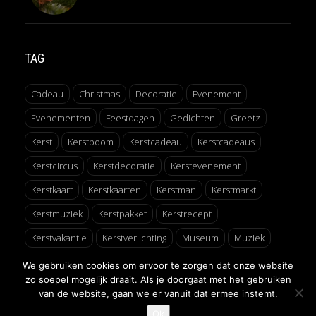
TAG
Cadeau
Christmas
Decoratie
Evenement
Evenementen
Feestdagen
Gedichten
Greetz
Kerst
Kerstboom
Kerstcadeau
Kerstcadeaus
Kerstcircus
Kerstdecoratie
Kerstevenement
Kerstkaart
Kerstkaarten
Kerstman
Kerstmarkt
Kerstmuziek
Kerstpakket
Kerstrecept
Kerstvakantie
Kerstverlichting
Museum
Muziek
Recept
Schaatsen
Winter
Winterfair
We gebruiken cookies om ervoor te zorgen dat onze website
zo soepel mogelijk draait. Als je doorgaat met het gebruiken
van de website, gaan we er vanuit dat ermee instemt.
↑
Ok