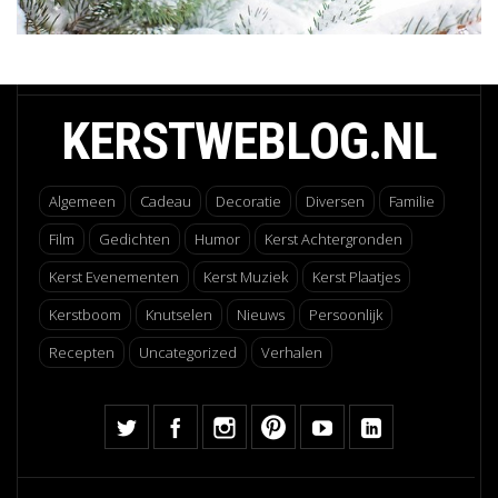
KERSTWEBLOG.NL
Algemeen
Cadeau
Decoratie
Diversen
Familie
Film
Gedichten
Humor
Kerst Achtergronden
Kerst Evenementen
Kerst Muziek
Kerst Plaatjes
Kerstboom
Knutselen
Nieuws
Persoonlijk
Recepten
Uncategorized
Verhalen