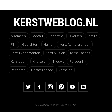
KERSTWEBLOG.NL
Algemeen
Cadeau
Decoratie
Diversen
Familie
Film
Gedichten
Humor
Kerst Achtergronden
Kerst Evenementen
Kerst Muziek
Kerst Plaatjes
Kerstboom
Knutselen
Nieuws
Persoonlijk
Recepten
Uncategorized
Verhalen
COPYRIGHT © KERSTWEBLOG.NL